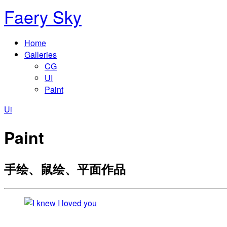
Faery Sky
Home
Galleries
CG
UI
Paint
Ui
Paint
手绘、鼠绘、平面作品